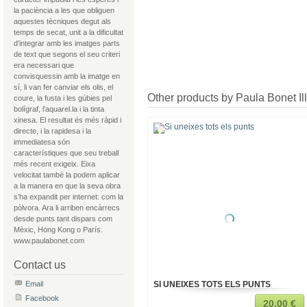
la paciència a les que obliguen
aquestes tècniques degut als
temps de secat, unit a la dificultat
d’integrar amb les imatges parts
de text que segons el seu criteri
era necessari que
convisquessin amb la imatge en
sí, li van fer canviar els olis, el
Other products by Paula Bonet Ill
coure, la fusta i les gúbies pel
bolígraf, l’aquarel.la i la tinta
xinesa. El resultat és més ràpid i
directe, i la rapidesa i la
immediatesa són
característiques que seu treball
més recent exigeix. Eixa
velocitat també la podem aplicar
a la manera en que la seva obra
s’ha expandit per internet: com la
pòlvora. Ara li arriben encàrrecs
desde punts tant dispars com
Mèxic, Hong Kong o París.
www.paulabonet.com
Contact us
Email
SI UNEIXES TOTS ELS PUNTS
Facebook
20,00 €