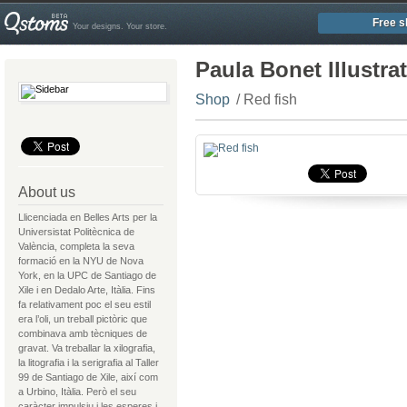
Free s
Your designs. Your store.
Paula Bonet Illustra
Shop
/ Red fish
About us
Llicenciada en Belles Arts per la
Universistat Politècnica de
València, completa la seva
formació en la NYU de Nova
York, en la UPC de Santiago de
Xile i en Dedalo Arte, Itàlia. Fins
fa relativament poc el seu estil
era l’oli, un treball pictòric que
combinava amb tècniques de
gravat. Va treballar la xilografia,
la litografia i la serigrafia al Taller
99 de Santiago de Xile, així com
a Urbino, Itàlia. Però el seu
caràcter impulsiu i les esperes i