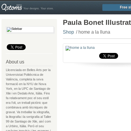
Free s
Your designs. Your store.
Paula Bonet Illustra
Shop
/ home a la lluna
About us
Llicenciada en Belles Arts per la
Universistat Politècnica de
València, completa la seva
formació en la NYU de Nova
York, en la UPC de Santiago de
Xile i en Dedalo Arte, Itàlia. Fins
fa relativament poc el seu estil
era l’oli, un treball pictòric que
combinava amb tècniques de
gravat. Va treballar la xilografia,
la litografia i la serigrafia al Taller
99 de Santiago de Xile, així com
a Urbino, Itàlia. Però el seu
caràcter impulsiu i les esperes i