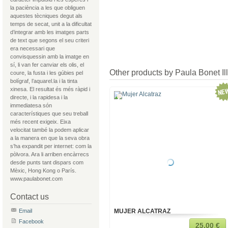
la paciència a les que obliguen
aquestes tècniques degut als
temps de secat, unit a la dificultat
d’integrar amb les imatges parts
de text que segons el seu criteri
era necessari que
convisquessin amb la imatge en
sí, li van fer canviar els olis, el
Other products by Paula Bonet Ill
coure, la fusta i les gúbies pel
bolígraf, l’aquarel.la i la tinta
xinesa. El resultat és més ràpid i
directe, i la rapidesa i la
immediatesa són
característiques que seu treball
més recent exigeix. Eixa
velocitat també la podem aplicar
a la manera en que la seva obra
s’ha expandit per internet: com la
pòlvora. Ara li arriben encàrrecs
desde punts tant dispars com
Mèxic, Hong Kong o París.
www.paulabonet.com
Contact us
Email
MUJER ALCATRAZ
Facebook
25,00 €