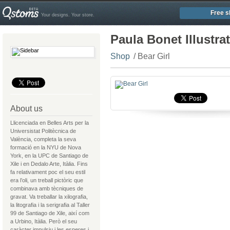
Free s
Your designs. Your store.
Paula Bonet Illustra
Shop
/ Bear Girl
About us
Llicenciada en Belles Arts per la
Universistat Politècnica de
València, completa la seva
formació en la NYU de Nova
York, en la UPC de Santiago de
Xile i en Dedalo Arte, Itàlia. Fins
fa relativament poc el seu estil
era l’oli, un treball pictòric que
combinava amb tècniques de
gravat. Va treballar la xilografia,
la litografia i la serigrafia al Taller
99 de Santiago de Xile, així com
a Urbino, Itàlia. Però el seu
caràcter impulsiu i les esperes i