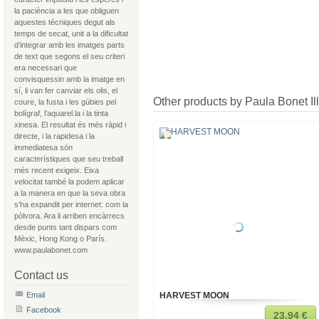
la paciència a les que obliguen
aquestes tècniques degut als
temps de secat, unit a la dificultat
d’integrar amb les imatges parts
de text que segons el seu criteri
era necessari que
convisquessin amb la imatge en
sí, li van fer canviar els olis, el
Other products by Paula Bonet Ill
coure, la fusta i les gúbies pel
bolígraf, l’aquarel.la i la tinta
xinesa. El resultat és més ràpid i
directe, i la rapidesa i la
immediatesa són
característiques que seu treball
més recent exigeix. Eixa
velocitat també la podem aplicar
a la manera en que la seva obra
s’ha expandit per internet: com la
pòlvora. Ara li arriben encàrrecs
desde punts tant dispars com
Mèxic, Hong Kong o París.
www.paulabonet.com
Contact us
Email
HARVEST MOON
Facebook
23,94 €