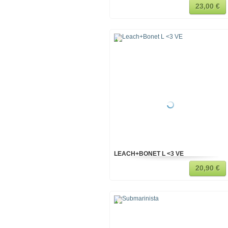
23,00 €
LEACH+BONET L <3 VE
20,90 €