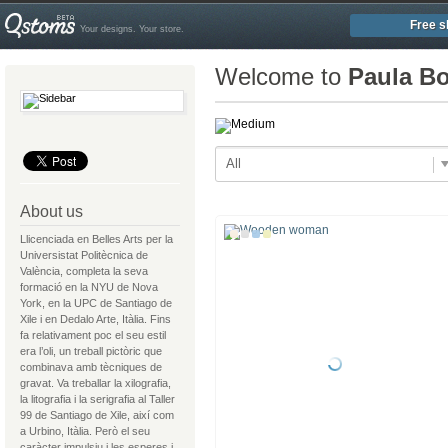
Free s
Your designs. Your store.
Welcome to
Paula Bo
All
About us
Llicenciada en Belles Arts per la
Universistat Politècnica de
València, completa la seva
formació en la NYU de Nova
York, en la UPC de Santiago de
Xile i en Dedalo Arte, Itàlia. Fins
fa relativament poc el seu estil
era l’oli, un treball pictòric que
combinava amb tècniques de
gravat. Va treballar la xilografia,
la litografia i la serigrafia al Taller
99 de Santiago de Xile, així com
a Urbino, Itàlia. Però el seu
caràcter impulsiu i les esperes i