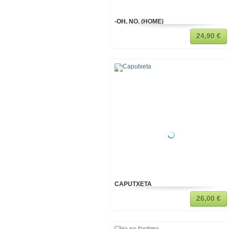
-OH, NO. (HOME)
24,90 €
CAPUTXETA
26,00 €