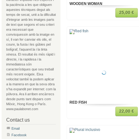
WOODEN WOMAN
la paciència a les que obliguen
aquestes tècniques degut als
25,00 €
temps de secat, unit a la dificultat
d’integrar amb les imatges parts
de text que segons el seu criteri
era necessari que
convisquessin amb la imatge en
sí, li van fer canviar els olis, el
coure, la fusta i les gúbies pel
bolígraf, l’aquarel.la i la tinta
xinesa. El resultat és més ràpid i
directe, i la rapidesa i la
immediatesa són
característiques que seu treball
més recent exigeix. Eixa
velocitat també la podem aplicar
a la manera en que la seva obra
s’ha expandit per internet: com la
pòlvora. Ara li arriben encàrrecs
desde punts tant dispars com
RED FISH
Mèxic, Hong Kong o París.
www.paulabonet.com
22,00 €
Contact us
Email
Facebook