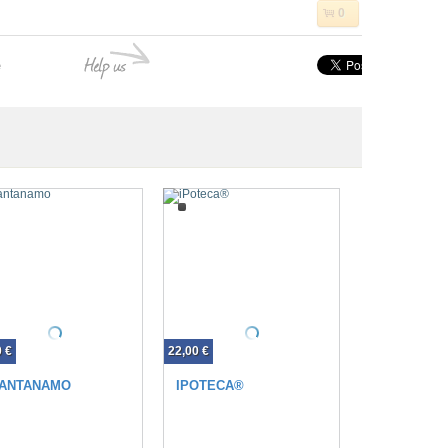
0
e
0 €
22,00 €
ANTANAMO
IPOTECA®