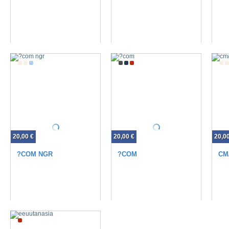
20,00 €
20,00 €
20,0
?COM NGR
?COM
CM