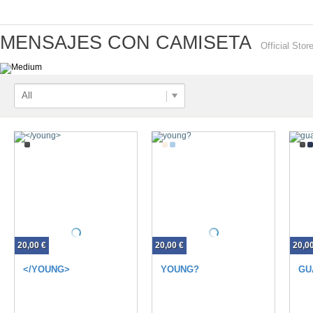
MENSAJES CON CAMISETA
Official Stor
All
20,00 €
20,00 €
20,0
</YOUNG>
YOUNG?
GU