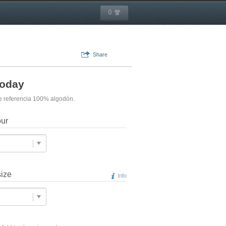
0
Share
Today
 de referencia 100% algodón.
our
size
Info