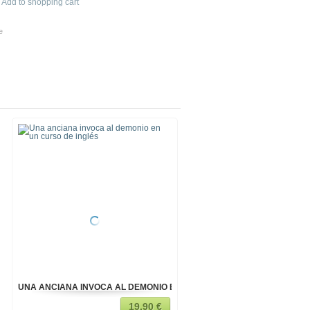
Add to shopping cart
e
UNA ANCIANA INVOCA AL DEMONIO EN UN CURSO DE INGLÉS
DISPARA A UN JABALÍ AL
19,90 €