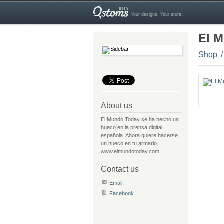
Your designs. Your store.
El 
Shop
About us
El Mundo Today se ha hecho un
hueco en la prensa digital
española. Ahora quiere hacerse
un hueco en tu armario.
www.elmundotoday.com
Contact us
Email
Facebook